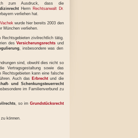
urch zum Ausdruck, dass die
dizinrecht
Herrn
Rechtsanwalt Dr.
bayern verliehen hat.
 Vachek
wurde hier bereits 2003 den
 München verliehen.
echtsgebieten zivilrechtlich tätig.
rien des
Versicherungsrechts
und
egulierung
, insbesondere was den
drungen sind, obwohl dies nicht so
e Vertragsgestaltung sowie das
en Rechtsgebieten kann eine falsche
führen. Auch das
Erbrecht
und die
chaft- und Schenkungsteuerrecht
insbesondere im Familienverbund zu
vilrechts
, so im
Grundstücksrecht
n zu können.