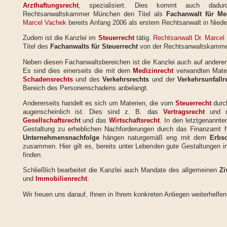
Arzthaftungsrecht
, spezialisiert. Dies kommt auch dad
Rechtsanwaltskammer München den Titel als
Fachanwalt für Me
Marcel Vachek
bereits Anfang 2006 als erstem Rechtsanwalt in Nieder
Zudem ist die Kanzlei im
Steuerrecht
tätig.
Rechtsanwalt Dr. Marcel
Titel des
Fachanwalts für Steuerrecht
von der Rechtsanwaltskammer
Neben diesen Fachanwaltsbereichen ist die Kanzlei auch auf anderen R
Es sind dies einerseits die mit dem
Medizinrecht
verwandten Mate
Schadensrechts
und des
Verkehrsrechts
und der
Verkehrsunfallr
Bereich des Personenschadens anbelangt.
Andererseits handelt es sich um Materien, die vom
Steuerrecht
durch
augenscheinlich ist. Dies sind z. B. das
Vertragsrecht
und di
Gesellschaftsrecht
und das
Wirtschaftsrecht
. In den letztgenannt
Gestaltung zu erheblichen Nachforderungen durch das Finanzamt 
Unternehmensnachfolge
hängen naturgemäß eng mit dem
Erbs
zusammen. Hier gilt es, bereits unter Lebenden gute Gestaltungen 
finden.
Schließlich bearbeitet die Kanzlei auch Mandate des allgemeinen
Zi
und
Immobilienrecht
.
Wir freuen uns darauf, Ihnen in Ihrem konkreten Anliegen weiterhelfe