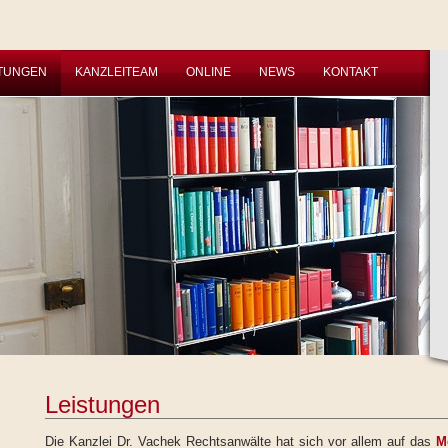
STUNGEN
KANZLEITEAM
ONLINE
NEWS
KONTAKT
Leistungen
Die Kanzlei Dr. Vachek Rechtsanwälte hat sich vor allem auf das
M