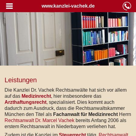
www.kanzlei-vachek.de
Leistungen
Die Kanzlei Dr. Vachek Rechtsanwälte hat sich vor allem
auf das
Medizinrecht
, hier insbesondere das
Arzthaftungsrecht
, spezialisiert. Dies kommt auch
dadurch zum Ausdruck, dass die Rechtsanwaltskammer
München den Titel als
Fachanwalt für Medizinrecht
Herrn
Rechtsanwalt Dr. Marcel Vachek
bereits Anfang 2006 als
erstem Rechtsanwalt in Niederbayern verliehen hat.
Zudem ist die Kanzlei im
Steuerrecht
tätig.
Rechtsanwalt