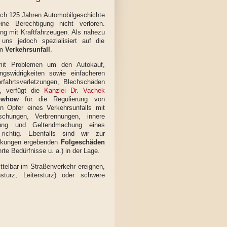
nach 125 Jahren Automobilgeschichte
ine Berechtigung nicht verloren.
g mit Kraftfahrzeugen. Als nahezu
 uns jedoch spezialisiert auf die
em
Verkehrsunfall
.
 mit Problemen um den Autokauf,
gswidrigkeiten sowie einfacheren
rfahrtsverletzungen, Blechschäden
n, verfügt die
Kanzlei Dr. Vachek
owhow
für die Regulierung von
 Opfer eines Verkehrsunfalls mit
schungen, Verbrennungen, innere
ng und Geltendmachung eines
ichtig. Ebenfalls sind wir zur
änkungen ergebenden
Folgeschäden
te Bedürfnisse u. a.) in der Lage.
ittelbar im Straßenverkehr ereignen,
sturz, Leitersturz) oder schwere