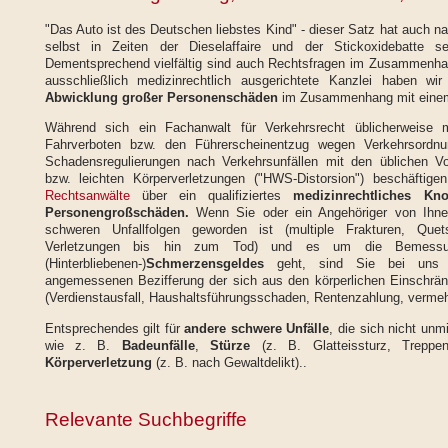
"Das Auto ist des Deutschen liebstes Kind" - dieser Satz hat auch 
selbst in Zeiten der Dieselaffaire und der Stickoxidebatte se
Dementsprechend vielfältig sind auch Rechtsfragen im Zusammenhan
ausschließlich medizinrechtlich ausgerichtete Kanzlei haben wir
Abwicklung großer Personenschäden
im Zusammenhang mit ein
Während sich ein Fachanwalt für Verkehrsrecht üblicherweise
Fahrverboten bzw. den Führerscheinentzug wegen Verkehrsordnun
Schadensregulierungen nach Verkehrsunfällen mit den üblichen Vo
bzw. leichten Körperverletzungen ("HWS-Distorsion") beschäftige
Rechtsanwälte
über ein qualifiziertes
medizinrechtliches Kn
Personengroßschäden.
Wenn Sie oder ein Angehöriger von Ihnen
schweren Unfallfolgen geworden ist (multiple Frakturen, Quet
Verletzungen bis hin zum Tod) und es um die Bemessu
(Hinterbliebenen-)
Schmerzensgeldes
geht, sind Sie bei uns r
angemessenen Bezifferung der sich aus den körperlichen Einschr
(Verdienstausfall, Haushaltsführungsschaden, Rentenzahlung, vermehr
Entsprechendes gilt für
andere schwere Unfälle
, die sich nicht unm
wie z. B.
Badeunfälle
,
Stürze
(z. B. Glatteissturz, Treppen
Körperverletzung
(z. B. nach Gewaltdelikt)..
Relevante Suchbegriffe